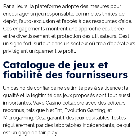
Par ailleurs, la plateforme adopte des mesures pour
encourager un jeu responsable, comme les limites de
dépôt, l’auto-exclusion et l’accès à des ressources d’aide.
Ces engagements montrent une approche équilibrée
entre divertissement et protection des utilisateurs. C’est
un signe fort, surtout dans un secteur où trop d’opérateurs
privilégient uniquement le profit.
Catalogue de jeux et
fiabilité des fournisseurs
Un casino de confiance ne se limite pas à sa licence ; la
qualité et la légitimité des jeux proposés sont tout aussi
importantes. Vave Casino collabore avec des éditeurs
reconnus, tels que NetEnt, Evolution Gaming, et
Microgaming. Cela garantit des jeux équitables, testés
régulièrement par des laboratoires indépendants, ce qui
est un gage de fair-play.