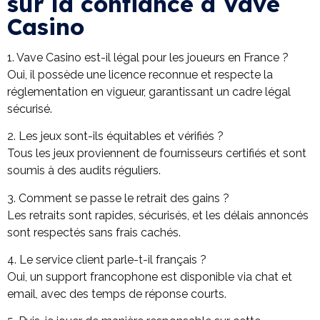
sur la confiance à Vave
Casino
1. Vave Casino est-il légal pour les joueurs en France ?
Oui, il possède une licence reconnue et respecte la
réglementation en vigueur, garantissant un cadre légal
sécurisé.
2. Les jeux sont-ils équitables et vérifiés ?
Tous les jeux proviennent de fournisseurs certifiés et sont
soumis à des audits réguliers.
3. Comment se passe le retrait des gains ?
Les retraits sont rapides, sécurisés, et les délais annoncés
sont respectés sans frais cachés.
4. Le service client parle-t-il français ?
Oui, un support francophone est disponible via chat et
email, avec des temps de réponse courts.