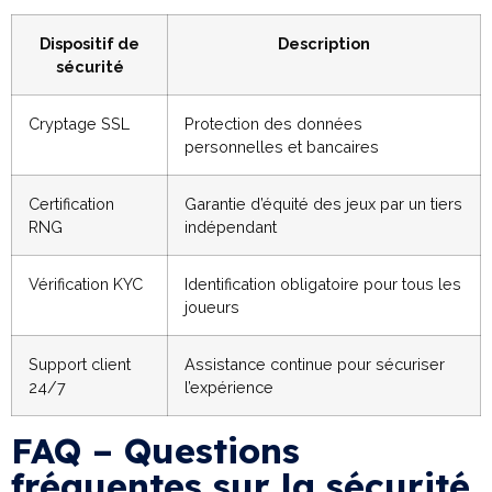
Dispositif de
Description
sécurité
Cryptage SSL
Protection des données
personnelles et bancaires
Certification
Garantie d’équité des jeux par un tiers
RNG
indépendant
Vérification KYC
Identification obligatoire pour tous les
joueurs
Support client
Assistance continue pour sécuriser
24/7
l’expérience
FAQ – Questions
fréquentes sur la sécurité