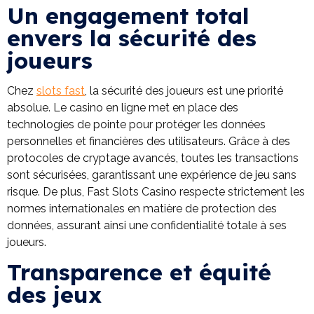
Un engagement total
envers la sécurité des
joueurs
Chez
slots fast
, la sécurité des joueurs est une priorité
absolue. Le casino en ligne met en place des
technologies de pointe pour protéger les données
personnelles et financières des utilisateurs. Grâce à des
protocoles de cryptage avancés, toutes les transactions
sont sécurisées, garantissant une expérience de jeu sans
risque. De plus, Fast Slots Casino respecte strictement les
normes internationales en matière de protection des
données, assurant ainsi une confidentialité totale à ses
joueurs.
Transparence et équité
des jeux