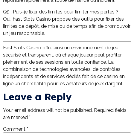
répondre rapidement à toute demande ou incident.
Q5 : Puis-je fixer des limites pour limiter mes pertes ?
Oui, Fast Slots Casino propose des outils pour fixer des
limites de dépôt, de mise ou de temps afin de promouvoir
un jeu responsable.
Fast Slots Casino offre ainsi un environnement de jeu
sécurisé et transparent, où chaque joueur peut profiter
pleinement de ses sessions en toute confiance. La
combinaison de technologies avancées, de contrôles
indépendants et de services dédiés fait de ce casino en
ligne un choix fiable pour les amateurs de jeux d’argent.
Leave a Reply
Your email address will not be published.
Required fields
are marked
*
Comment
*