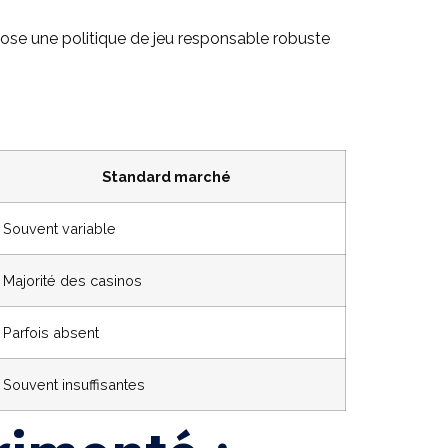
pose une politique de jeu responsable robuste
Standard marché
Souvent variable
Majorité des casinos
Parfois absent
Souvent insuffisantes