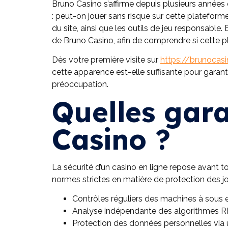
Bruno Casino s’affirme depuis plusieurs années
: peut-on jouer sans risque sur cette plateform
du site, ainsi que les outils de jeu responsable.
de Bruno Casino, afin de comprendre si cette 
Dès votre première visite sur
https://brunocasi
cette apparence est-elle suffisante pour garant
préoccupation.
Quelles gara
Casino ?
La sécurité d’un casino en ligne repose avant t
normes strictes en matière de protection des jou
Contrôles réguliers des machines à sous et
Analyse indépendante des algorithmes RN
Protection des données personnelles via 