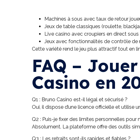
Points forts du
Machines à sous avec taux de retour joueur
Jeux de table classiques (roulette, blackj
Live casino avec croupiers en direct sous 
Jeux avec fonctionnalités de contrôle de m
Cette variété rend le jeu plus attractif tout en 
FAQ – Jouer
Casino en 2
Q1 : Bruno Casino est-il légal et sécurisé ?
Oui, il dispose d’une licence officielle et utili
Q2 : Puis-je fixer des limites personnelles pou
Absolument. La plateforme offre des outils simp
Q3 : Les retraits sont-ils rapides et fiables ?