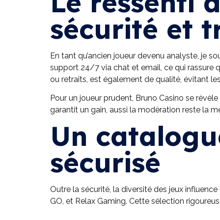
Le ressenti 
sécurité et 
En tant qu’ancien joueur devenu analyste, je so
support 24/7 via chat et email, ce qui rassur
ou retraits, est également de qualité, évitant l
Pour un joueur prudent, Bruno Casino se révèle 
garantit un gain, aussi la modération reste la mei
Un catalogue
sécurisé
Outre la sécurité, la diversité des jeux influen
GO, et Relax Gaming. Cette sélection rigoureuse