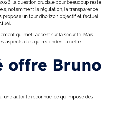
 2026, la question cruciale pour beaucoup reste
iels, notamment la régulation, la transparence
us propose un tour d’horizon objectif et factuel
tuel.
ement qui met l’accent sur la sécurité. Mais
les aspects clés qui répondent à cette
é offre Bruno
par une autorité reconnue, ce qui impose des