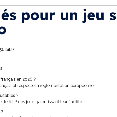
lés pour un jeu 
o
6 bits)
es
 français en 2026 ?
français et respecte la réglementation européenne.
uitables ?
 le RTP des jeux, garantissant leur fiabilité.
 ?