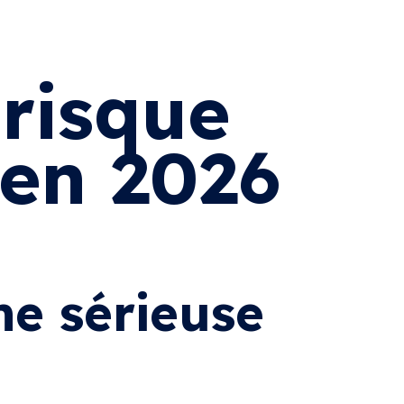
 risque
 en 2026
me sérieuse