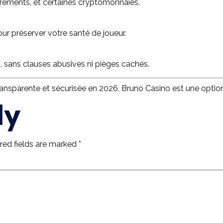
virements, et certaines cryptomonnaies.
our préserver votre santé de joueur.
, sans clauses abusives ni pièges cachés.
transparente et sécurisée en 2026, Bruno Casino est une optio
ly
red fields are marked
*