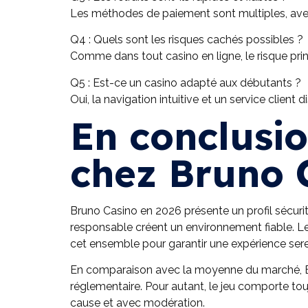
Les méthodes de paiement sont multiples, avec
Q4 : Quels sont les risques cachés possibles ?
Comme dans tout casino en ligne, le risque prin
Q5 : Est-ce un casino adapté aux débutants ?
Oui, la navigation intuitive et un service client 
En conclusio
chez Bruno 
Bruno Casino en 2026 présente un profil sécurita
responsable créent un environnement fiable. Le 
cet ensemble pour garantir une expérience sere
En comparaison avec la moyenne du marché, Bru
réglementaire. Pour autant, le jeu comporte touj
cause et avec modération.