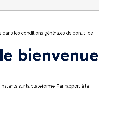
ns dans les conditions générales de bonus, ce
de bienvenue
stants sur la plateforme. Par rapport à la