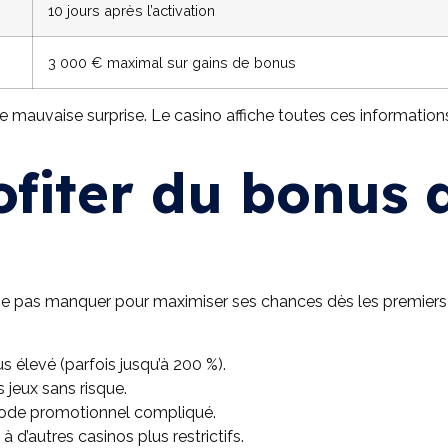
10 jours après l’activation
3 000 € maximal sur gains de bonus
te mauvaise surprise. Le casino affiche toutes ces informatio
ofiter du bonus 
 pas manquer pour maximiser ses chances dès les premiers in
 élevé (parfois jusqu’à 200 %).
 jeux sans risque.
code promotionnel compliqué.
 d’autres casinos plus restrictifs.