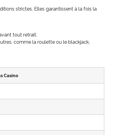
ns strictes. Elles garantissent à la fois la
vant tout retrait.
utres, comme la roulette ou le blackjack,
s Casino