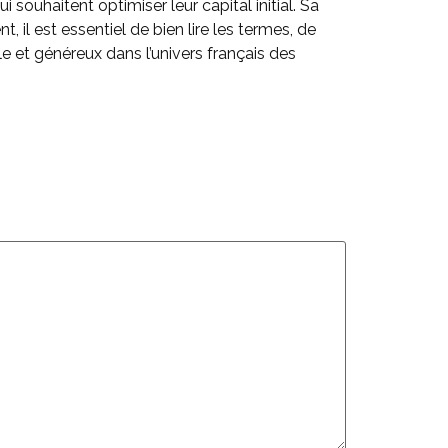
ouhaitent optimiser leur capital initial. Sa
, il est essentiel de bien lire les termes, de
le et généreux dans l’univers français des