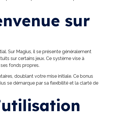
envenue sur
ial. Sur Magius, il se présente généralement
ts sur certains jeux. Ce système vise à
t ses fonds propres.
ires, doublant votre mise initiale. Ce bonus
us se démarque par sa flexibilité et la clarté de
utilisation